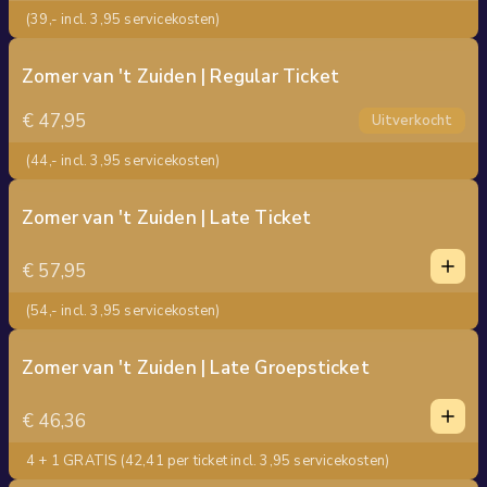
(39,- incl. 3,95 servicekosten)
Zomer van 't Zuiden | Regular Ticket
€ 47,95
Uitverkocht
(44,- incl. 3,95 servicekosten)
Zomer van 't Zuiden | Late Ticket
1
1
€ 57,95
0
2
(54,- incl. 3,95 servicekosten)
3
4
Zomer van 't Zuiden | Late Groepsticket
1
5
1
€ 46,36
0
2
4 + 1 GRATIS (42,41 per ticket incl. 3,95 servicekosten)
3