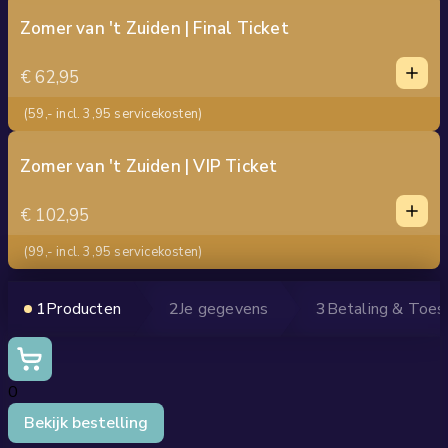
4
Zomer van 't Zuiden | Final Ticket
1
5
1
€ 62,95
0
2
(59,- incl. 3,95 servicekosten)
3
4
Zomer van 't Zuiden | VIP Ticket
1
5
1
€ 102,95
0
2
(99,- incl. 3,95 servicekosten)
3
4
LOCKER
1
Producten
2
Je gegevens
3
Betaling & Toe
5
Jouw bestelling
PARKEERTICKET
0
Bekijk bestelling
SHUTTLEBUS