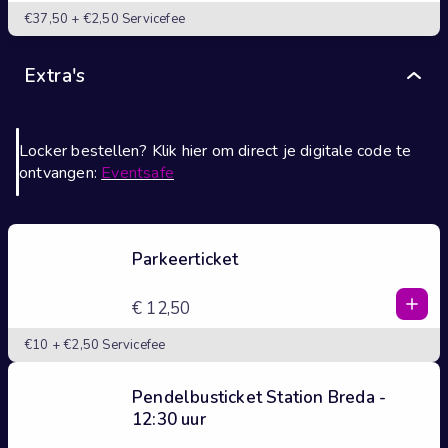
2
€37,50 + €2,50 Servicefee
3
4
Extra's
5
Locker bestellen? Klik hier om direct je digitale code te
ontvangen:
Eventsafe
Parkeerticket
1
1
€ 12,50
0
2
€10 + €2,50 Servicefee
3
4
Pendelbusticket Station Breda -
5
12:30 uur
1