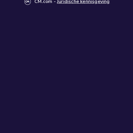
CM.com
-
Juridische kennisgeving
2
3
4
5