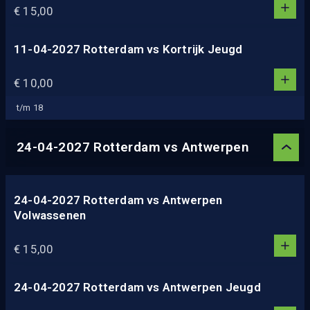
1
€ 15,00
0
2
3
11-04-2027 Rotterdam vs Kortrijk Jeugd
1
4
1
€ 10,00
5
0
2
t/m 18
3
4
24-04-2027 Rotterdam vs Antwerpen
5
24-04-2027 Rotterdam vs Antwerpen
Volwassenen
1
1
€ 15,00
0
2
3
24-04-2027 Rotterdam vs Antwerpen Jeugd
1
4