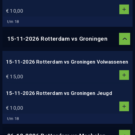
1
4
1
€ 10,00
5
0
2
t/m 18
3
4
15-11-2026 Rotterdam vs Groningen
5
15-11-2026 Rotterdam vs Groningen Volwassenen
1
1
€ 15,00
0
2
3
15-11-2026 Rotterdam vs Groningen Jeugd
1
4
1
€ 10,00
5
0
2
t/m 18
3
4