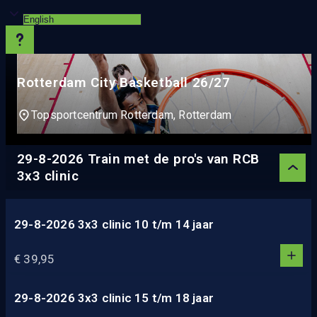
Rotterdam City Basketball 26/27
Topsportcentrum Rotterdam, Rotterdam
29-8-2026 Train met de pro's van RCB
3x3 clinic
29-8-2026 3x3 clinic 10 t/m 14 jaar
1
1
€ 39,95
0
2
3
29-8-2026 3x3 clinic 15 t/m 18 jaar
1
4