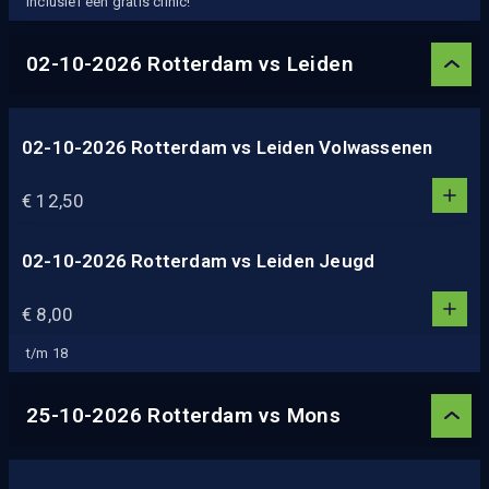
Inclusief één gratis clinic!
3
4
02-10-2026 Rotterdam vs Leiden
5
02-10-2026 Rotterdam vs Leiden Volwassenen
1
1
€ 12,50
0
2
3
02-10-2026 Rotterdam vs Leiden Jeugd
1
4
1
€ 8,00
5
0
2
t/m 18
3
4
25-10-2026 Rotterdam vs Mons
5