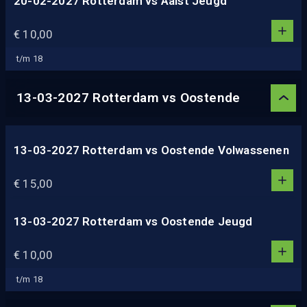
20-02-2027 Rotterdam vs Aalst Jeugd
1
4
1
€ 10,00
5
0
2
t/m 18
3
4
13-03-2027 Rotterdam vs Oostende
5
13-03-2027 Rotterdam vs Oostende Volwassenen
1
1
€ 15,00
0
2
3
13-03-2027 Rotterdam vs Oostende Jeugd
1
4
1
€ 10,00
5
0
2
t/m 18
3