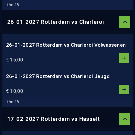
2
t/m 18
3
4
26-01-2027 Rotterdam vs Charleroi
5
26-01-2027 Rotterdam vs Charleroi Volwassenen
1
1
€ 15,00
0
2
3
26-01-2027 Rotterdam vs Charleroi Jeugd
1
4
1
€ 10,00
5
0
2
t/m 18
3
4
17-02-2027 Rotterdam vs Hasselt
5