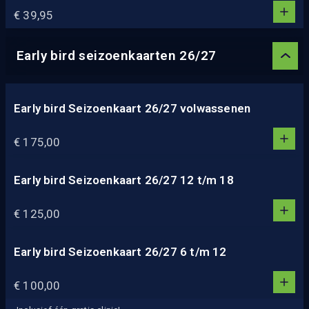
1
€ 39,95
5
0
2
3
Early bird seizoenkaarten 26/27
4
5
Early bird Seizoenkaart 26/27 volwassenen
1
1
€ 175,00
0
2
3
Early bird Seizoenkaart 26/27 12 t/m 18
1
4
1
€ 125,00
5
0
2
3
Early bird Seizoenkaart 26/27 6 t/m 12
1
4
1
€ 100,00
5
0
2