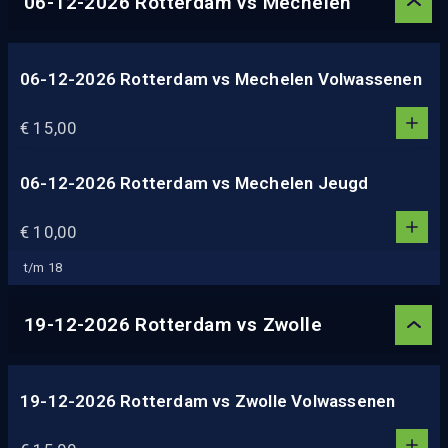
06-12-2026 Rotterdam vs Mechelen
5
06-12-2026 Rotterdam vs Mechelen Volwassenen
1
1
€ 15,00
0
2
3
06-12-2026 Rotterdam vs Mechelen Jeugd
1
4
1
€ 10,00
5
0
2
t/m 18
3
4
19-12-2026 Rotterdam vs Zwolle
5
19-12-2026 Rotterdam vs Zwolle Volwassenen
1
1