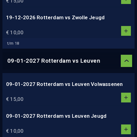
€ 15,00
0
2
3
19-12-2026 Rotterdam vs Zwolle Jeugd
1
4
1
€ 10,00
5
0
2
t/m 18
3
4
09-01-2027 Rotterdam vs Leuven
5
09-01-2027 Rotterdam vs Leuven Volwassenen
1
1
€ 15,00
0
2
3
09-01-2027 Rotterdam vs Leuven Jeugd
1
4
1
€ 10,00
5
0