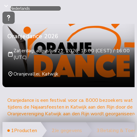
Oranjedance 2026
Zaterdag, augustus 22, 2026, 18:00 (CEST) / 16:00
(UTC)
Oranjevallei, Katwijk
Oranjedance is een festival voor ca. 8000 bezoekers wat
tijdens de Najaarsfeesten in Katwijk aan den Rijn door de
Oranjevereniging Katwijk aan den Rijn wordt georganiseerd
1
Producten
2
Je gegevens
3
Betaling & Toe
Tickets