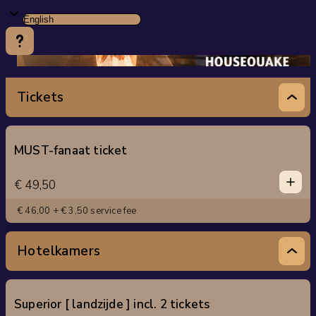
Tickets
MUST-fanaat ticket
1
1
€ 49,50
0
2
€ 46,00 + € 3,50 service fee
3
4
Hotelkamers
5
Superior [ landzijde ] incl. 2 tickets
1