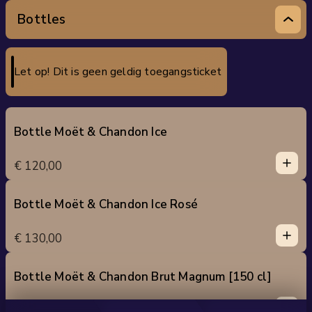
5
Bottles
Let op! Dit is geen geldig toegangsticket
Bottle Moët & Chandon Ice
1
1
€ 120,00
0
2
3
Bottle Moët & Chandon Ice Rosé
1
4
1
€ 130,00
5
0
2
3
Bottle Moët & Chandon Brut Magnum [150 cl]
1
4
1
€ 220,00