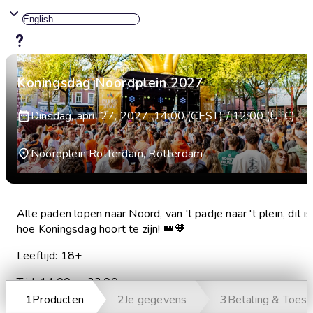
Koningsdag Noordplein 2027
Dinsdag, april 27, 2027, 14:00 (CEST) / 12:00 (UTC)
Noordplein Rotterdam, Rotterdam
Alle paden lopen naar Noord, van 't padje naar 't plein, dit is
hoe Koningsdag hoort te zijn! 👑🧡
Leeftijd: 18+
Tijd: 14.00u - 23.00u
1
Producten
2
Je gegevens
3
Betaling & Toes