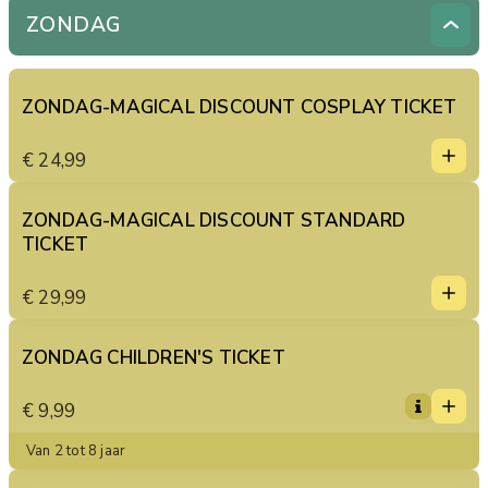
3
ZONDAG
4
5
ZONDAG-MAGICAL DISCOUNT COSPLAY TICKET
1
1
€ 24,99
0
2
3
ZONDAG-MAGICAL DISCOUNT STANDARD
TICKET
4
1
5
1
€ 29,99
0
2
3
ZONDAG CHILDREN'S TICKET
1
4
1
€ 9,99
5
0
2
Van 2 tot 8 jaar
3