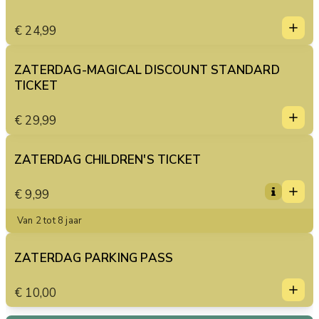
1
1
€ 24,99
0
2
3
ZATERDAG-MAGICAL DISCOUNT STANDARD
TICKET
4
1
5
1
€ 29,99
0
2
3
ZATERDAG CHILDREN'S TICKET
1
4
1
€ 9,99
5
0
2
Van 2 tot 8 jaar
3
4
ZATERDAG PARKING PASS
1
5
1
€ 10,00
0
2