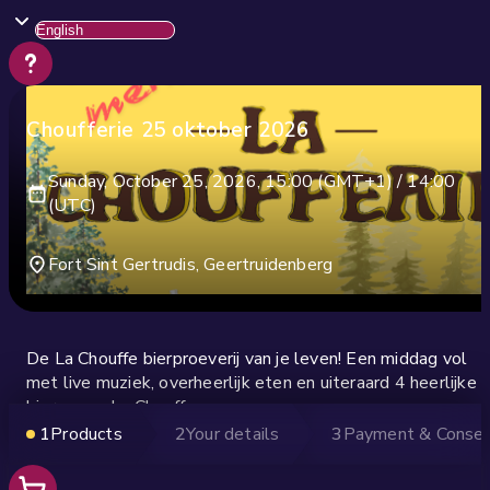
Choufferie 25 oktober 2026
Sunday, October 25, 2026, 15:00 (GMT+1) / 14:00
(UTC)
Fort Sint Gertrudis, Geertruidenberg
De La Chouffe bierproeverij van je leven! Een middag vol
met live muziek, overheerlijk eten en uiteraard 4 heerlijke
bieren van La Chouffe.
1
Products
2
Your details
3
Payment & Conse
Tickets