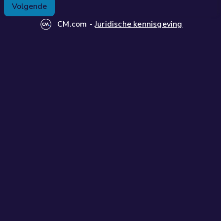
1
toegevoegd.
Volgende
1
€ 260,15
0
CM.com
-
Juridische kennisgeving
2
3
4
5